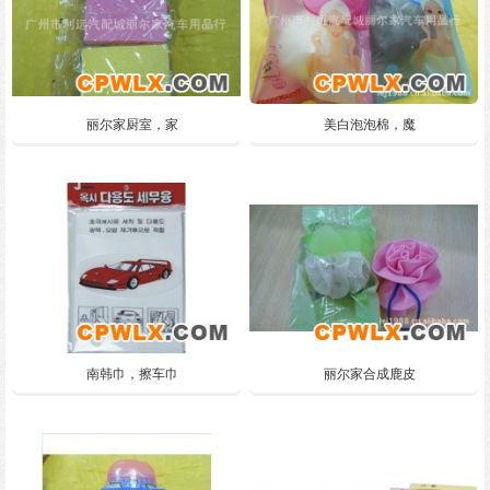
丽尔家厨室，家
美白泡泡棉，魔
南韩巾，擦车巾
丽尔家合成鹿皮