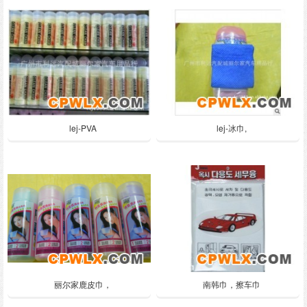
lej-PVA
lej-冰巾,
丽尔家鹿皮巾，
南韩巾，擦车巾