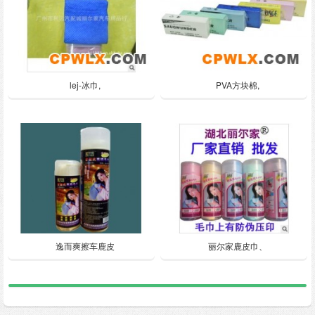
lej-冰巾,
PVA方块棉,
逸而爽擦车鹿皮
丽尔家鹿皮巾、