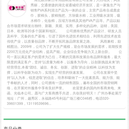
秀丽，交通便捷的湖北省通城经济开发区，是一家集生产与
销售PVA系列清洁产品为一体的企业，主营产品有合成鹿皮
巾，胶棉头，胶棉拖把、方块吸水棉，工业用吸水滚筒，吸
水棉巾，化妆棉，压缩方块棉及其他PVA产品等。产品以贴
合市场需求研发出独特、新颖、美观、实用、多样化的品种。远销，美国、
日本、欧洲等20多个国家和地区。 公司拥有优秀的产品设计、研发人员
及科学、完备的生产基地，引进了国外先进技术相结合，利用先进技术改造
传统产业，以质量创品牌，不断开拓民族品牌发展之路。 风雨兼程，励
精图治。2009年，公司为了扩大生产规模，迎合市场发展的需求，前期投资
2200万元优化产业结构，提高产能。企业综合竞争能力又上新台阶。 公
司一直以满足客户的需求为己任，不断的完善和发展自有品牌和服务，最大
限度的满足客户，坚持“以质量为根本，以服务为导向，以创新挑战未来”的
经营理念,本着“团结、诚信、务实、创新、进取”的企业精神, 以科技为支
撑，以科学创新为动力，实现生产经营的快速发展。 公司在发展中坚
持“以人为本，锐意进取”的信念，培养和吸纳了一大批素质高、能力强、能
于奉献的人才，同时，公司拥有一流的销售团队，遍布全国的市场营销网
络，在开展对外服务中享有良好声誉。 欢迎更多的国内外客商来电、来
函、光临本公司。愿与广大客商携手共进，共创美好明天！ 广州办事处展厅
地址：广州，越秀区，永福路45号利远广场三楼C046档，电话020-
39601399，13119539696...
产品分类