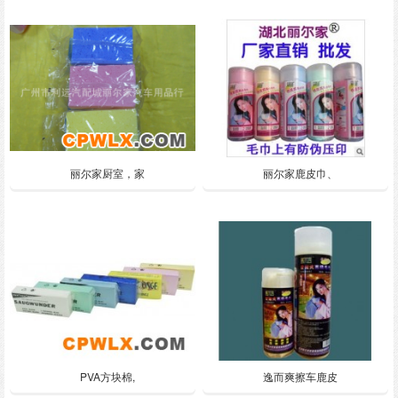
丽尔家厨室，家
丽尔家鹿皮巾、
PVA方块棉,
逸而爽擦车鹿皮